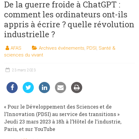
De la guerre froide à ChatGPT :
les
sciences
comment les ordinateurs ont-ils
et
appris à écrire ? quelle révolution
les
industrielle ?
techniques
auprès
AFAS
Archives événements
,
PDSI
,
Santé &
du
sciences du vivant
public
23 mars 2023
« Pour le Développement des Sciences et de
l’Innovation (PDSI) au service des transitions »
Jeudi 23 mars 2023 à 18h à l’Hôtel de l’industrie,
Paris, et sur YouTube