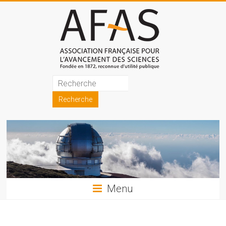
Skip
to
content
Association
française
pour
l'avancement
des
sciences
Menu
(AFAS)
Promouvoir