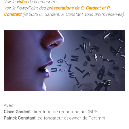
Voir la
vidéo
de la rencontre
Voir le PowerPoint des
présentations de C. Gardent et P.
Constant
(© 2023 C. Gardent, P. Constant, tous droits réservés)
Avec
Claire Gardent
, directrice de recherche au CNRS
Patrick Constant
, co-fondateur et owner de Pertimm