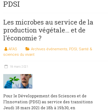
PDSI
les
sciences
et
Les microbes au service de la
les
techniques
production végétale… et de
auprès
l’économie ?
du
public
AFAS
Archives événements
,
PDSI
,
Santé &
sciences du vivant
18 mars 2021
Pour le Développement des Sciences et de
l’Innovation (PDSI) au service des transitions
Jeudi 18 mars 2021 de 18h à 19h30, en