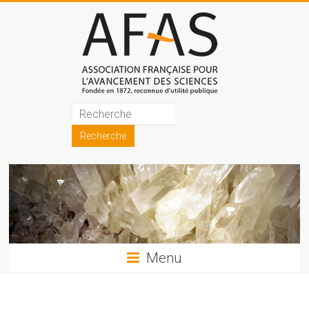
Skip
to
content
Association
française
pour
l'avancement
des
sciences
Menu
(AFAS)
Promouvoir