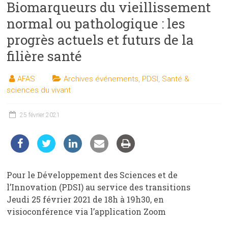
Biomarqueurs du vieillissement
les
sciences
normal ou pathologique : les
et
progrès actuels et futurs de la
les
filière santé
techniques
auprès
AFAS
Archives événements
,
PDSI
,
Santé &
du
sciences du vivant
public
25 février 2021
Pour le Développement des Sciences et de
l’Innovation (PDSI) au service des transitions
Jeudi 25 février 2021 de 18h à 19h30, en
visioconférence via l’application Zoom