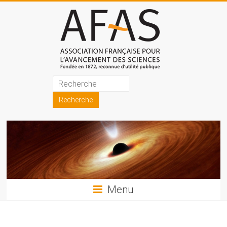
Skip
to
content
Association
française
pour
l'avancement
des
sciences
Menu
(AFAS)
Promouvoir