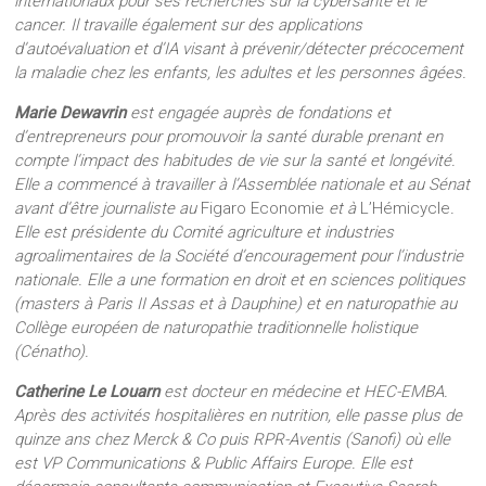
internationaux pour ses recherches sur la cybersanté et le
cancer. Il travaille également sur des applications
d’autoévaluation et d’IA visant à prévenir/détecter précocement
la maladie chez les enfants, les adultes et les personnes âgées.
Marie Dewavrin
est engagée auprès de fondations et
d’entrepreneurs pour promouvoir la santé durable prenant en
compte l’impact des habitudes de vie sur la santé et longévité.
Elle a commencé à travailler à l’Assemblée nationale et au Sénat
avant d’être journaliste au
Figaro Economie
et à
L’Hémicycle
.
Elle est présidente du Comité agriculture et industries
agroalimentaires de la Société d’encouragement pour l’industrie
nationale. Elle a une formation en droit et en sciences politiques
(masters à Paris II Assas et à Dauphine) et en naturopathie au
Collège européen de naturopathie traditionnelle holistique
(Cénatho).
Catherine Le Louarn
est docteur en médecine et HEC-EMBA.
Après des activités hospitalières en nutrition, elle passe plus de
quinze ans chez Merck & Co puis RPR-Aventis (Sanofi) où elle
est VP Communications & Public Affairs Europe. Elle est