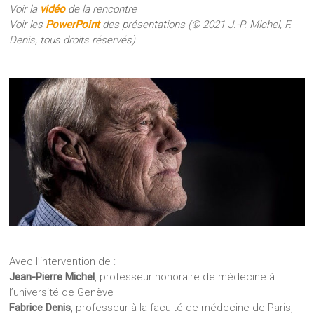
Voir la
vidéo
de la rencontre
Voir les
PowerPoint
des présentations (© 2021 J.-P. Michel, F.
Denis, tous droits réservés)
Avec l’intervention de :
Jean-Pierre Michel
, professeur honoraire de médecine à
l’université de Genève
Fabrice Denis
, professeur à la faculté de médecine de Paris,