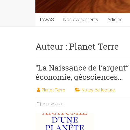
techniques
auprès
du
L’AFAS
Nos événements
Articles
public
Auteur :
Planet Terre
“La Naissance de l’argent” 
économie, géosciences…
Planet Terre
Notes de lecture
3 juillet 2026