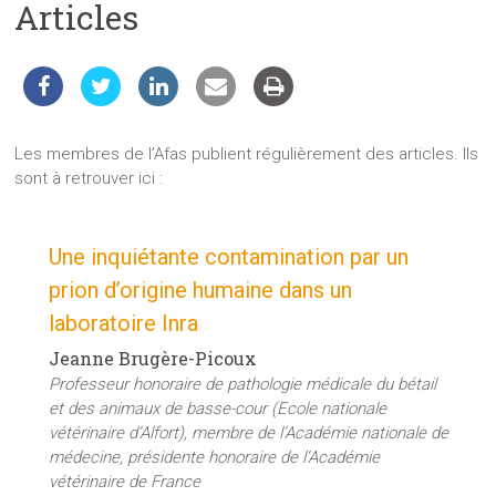
Articles
les
sciences
et
les
techniques
auprès
Les membres de l’Afas publient régulièrement des articles. Ils
du
sont à retrouver ici :
public
Une inquiétante contamination par un
prion d’origine humaine dans un
laboratoire Inra
Jeanne Brugère-Picoux
Professeur honoraire de pathologie médicale du bétail
et des animaux de basse-cour (Ecole nationale
vétérinaire d’Alfort), membre de l’Académie nationale de
médecine, présidente honoraire de l’Académie
vétérinaire de France