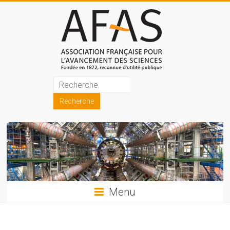
Skip
to
content
Association
française
pour
l'avancement
des
sciences
Menu
(AFAS)
Promouvoir