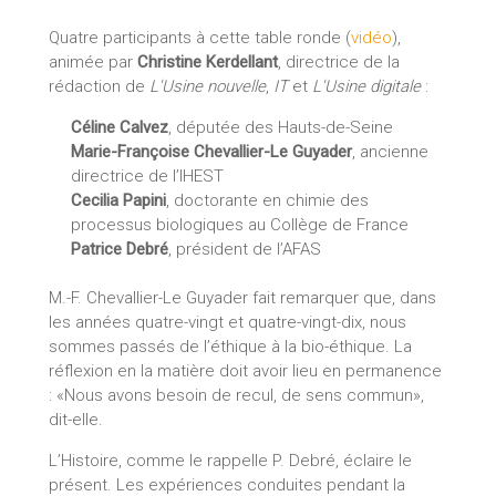
Quatre participants à cette table ronde (
vidéo
),
animée par
Christine Kerdellant
, directrice de la
rédaction de
L'Usine nouvelle
,
IT
et
L'Usine digitale
:
Céline Calvez
, députée des Hauts-de-Seine
Marie-Françoise Chevallier-Le Guyader
, ancienne
directrice de l’IHEST
Cecilia Papini
, doctorante en chimie des
processus biologiques au Collège de France
Patrice Debré
, président de l’AFAS
M.-F. Chevallier-Le Guyader fait remarquer que, dans
les années quatre-vingt et quatre-vingt-dix, nous
sommes passés de l’éthique à la bio-éthique. La
réflexion en la matière doit avoir lieu en permanence
: «Nous avons besoin de recul, de sens commun»,
dit-elle.
L’Histoire, comme le rappelle P. Debré, éclaire le
présent. Les expériences conduites pendant la