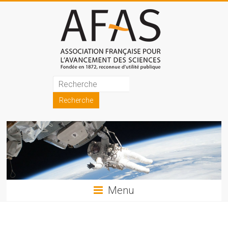
Skip
to
content
Association
française
pour
l'avancement
des
sciences
Menu
(AFAS)
Promouvoir