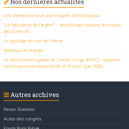
Nos dernières actualités
Les animaux et nous, une enquête archéologique
“La Naissance de l’argent” – archéologie, histoire, économie,
géosciences…
La géologie du tour de France
Matériaux et énergie
La fièvre hémorragique de Crimée Congo (FHCC) : vigilance
nécessaire mais risque limité en France. (juin 2026)
Autres archives
Revue
Sciences
Actes des congrès
Fonds Boris Rybak