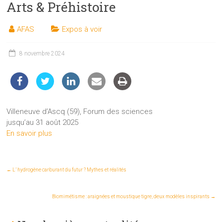
Arts & Préhistoire
les
sciences
AFAS
Expos à voir
et
les
techniques
8 novembre 2024
auprès
du
public
Villeneuve d’Ascq (59), Forum des sciences
jusqu’au 31 août 2025
En savoir plus
←
L’ hydrogène carburant du futur ? Mythes et réalités
Biomimétisme : araignées et moustique tigre, deux modèles inspirants
→